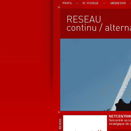
NETCENTRI
Netcentrik acco
stratégique de p