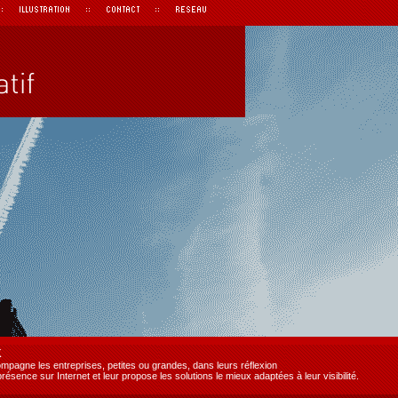
K
mpagne les entreprises, petites ou grandes, dans leurs réflexion
résence sur Internet et leur propose les solutions le mieux adaptées à leur visibilité.