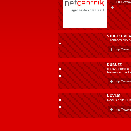
http://www
STUDIO CREA
10 années d'exp
http://www.s
DUBUZZ
dubuzz.com se c
textuels et mark
http://www
NOVIUS
Novius édite Pub
http://www.